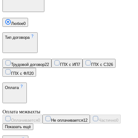
Любое
0
Тип договора
Трудовой договор
22
ГПХ с ИП
7
ГПХ с СЗ
26
ГПХ с ФЛ
20
Оплата
Оплата межвахты
Оплачивается
0
Не оплачивается
12
Частично
0
Показать ещё