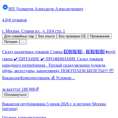
ИП Долматов Александр Александрович
4.0
•
0 отзывов
г. Москва, Старая пл., д. 10/4 стр. 1
Для семейных пар
Без опыта
Без проверки СБ
Проживание
Питание
...
Склад различных товаров Ставка 3️⃣9️⃣6️⃣0️⃣ - 6️⃣0️⃣0️⃣0️⃣➕руб/
смена ✔️ ПИТАНИЕ ✔️ ПРОЖИВАНИЕ Склад товаров
народного потребления . Теплый склад-мезонин (одежда,
обувь, аксессуары, канцелярия). ПОКУПАЕМ БИЛЕТЫ!!! 📦
Вакансия:Комплектовщик 💰 Условия:...
за вахту
от 180 000 ₽
Откликнуться
Вакансия опубликована 5 июня 2026 г. в регионе Москва
(регион)
Грузчик-комплектовщик