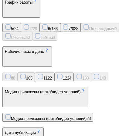
График работы
5/2
4
2/2
0
6/1
36
7/0
28
По выходным
0
Сменный
0
Гибкий
0
Рабочие часы в день
8
0
10
5
11
22
12
24
13
0
14
0
Медиа приложены (фото/видео условий)
Медиа приложены (фото/видео условий)
28
Дата публикации