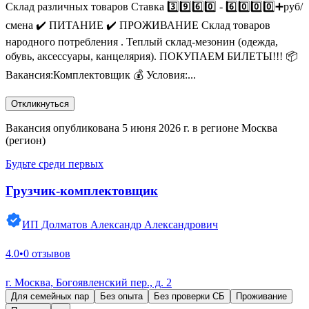
Склад различных товаров Ставка 3️⃣9️⃣6️⃣0️⃣ - 6️⃣0️⃣0️⃣0️⃣➕руб/
смена ✔️ ПИТАНИЕ ✔️ ПРОЖИВАНИЕ Склад товаров
народного потребления . Теплый склад-мезонин (одежда,
обувь, аксессуары, канцелярия). ПОКУПАЕМ БИЛЕТЫ!!! 📦
Вакансия:Комплектовщик 💰 Условия:...
Откликнуться
Вакансия опубликована 5 июня 2026 г. в регионе Москва
(регион)
Будьте среди первых
Грузчик-комплектовщик
ИП Долматов Александр Александрович
4.0
•
0 отзывов
г. Москва, Богоявленский пер., д. 2
Для семейных пар
Без опыта
Без проверки СБ
Проживание