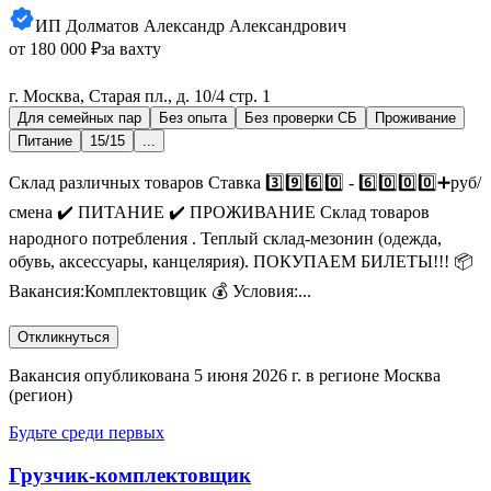
ИП Долматов Александр Александрович
от 180 000 ₽
за вахту
г. Москва, Старая пл., д. 10/4 стр. 1
Для семейных пар
Без опыта
Без проверки СБ
Проживание
Питание
15/15
...
Склад различных товаров Ставка 3️⃣9️⃣6️⃣0️⃣ - 6️⃣0️⃣0️⃣0️⃣➕руб/
смена ✔️ ПИТАНИЕ ✔️ ПРОЖИВАНИЕ Склад товаров
народного потребления . Теплый склад-мезонин (одежда,
обувь, аксессуары, канцелярия). ПОКУПАЕМ БИЛЕТЫ!!! 📦
Вакансия:Комплектовщик 💰 Условия:...
Откликнуться
Вакансия опубликована 5 июня 2026 г. в регионе Москва
(регион)
Будьте среди первых
Грузчик-комплектовщик