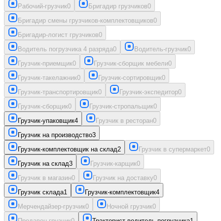
Рабочий-грузчик
0
Бригадир грузчиков
0
Бригадир смены грузчиков-комплектовщиков
0
Бригадир-логист грузчиков
0
Водитель погрузчика 4 разряда
0
Водитель-грузчик
0
Грузчик-приемщик
0
Грузчик-сборщик мебели
0
Грузчик-такелажник
0
Грузчик-сортировщик
0
Грузчик-транспортировщик
0
Грузчик-экспедитор
0
Грузчик-сборщик
0
Грузчик-стропальщик
0
Грузчик-упаковщик
4
Грузчик в ресторан
0
Грузчик на производство
3
Грузчик-комплектовщик на склад
2
Грузчик в супермаркет
0
Грузчик на склад
3
Грузчик-карщик
0
Грузчик в магазин
0
Грузчик на доставку
0
Грузчик склада
1
Грузчик-комплектовщик
4
Мерчендайзер-грузчик
0
Ночной грузчик
0
Продавец-грузчик
0
Тракторист-водитель погрузчика
1