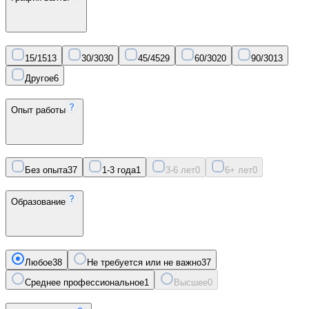
15/15
13
30/30
30
45/45
29
60/30
20
90/30
13
Другое
6
Опыт работы
Без опыта
37
1-3 года
1
3-6 лет
0
6+ лет
0
Образование
Любое
38
Не требуется или не важно
37
Среднее профессиональное
1
Высшее
0