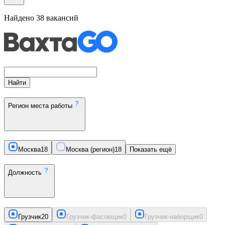
Найдено
38
вакансий
Найти
Регион места работы
Москва
18
Москва (регион)
18
Показать ещё
Должность
Грузчик
20
Грузчик-фасовщик
0
Грузчик-наборщик
0