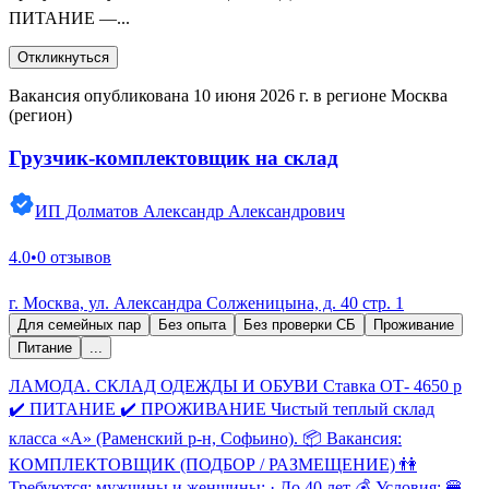
ПИТАНИЕ —...
Откликнуться
Вакансия опубликована 10 июня 2026 г. в регионе Москва
(регион)
Грузчик-комплектовщик на склад
ИП Долматов Александр Александрович
4.0
•
0 отзывов
г. Москва, ул. Александра Солженицына, д. 40 стр. 1
Для семейных пар
Без опыта
Без проверки СБ
Проживание
Питание
...
ЛАМОДА. СКЛАД ОДЕЖДЫ И ОБУВИ Ставка ОТ- 4650 р
✔️ ПИТАНИЕ ✔️ ПРОЖИВАНИЕ Чистый теплый склад
класса «А» (Раменский р-н, Софьино). 📦 Вакансия:
КОМПЛЕКТОВЩИК (ПОДБОР / РАЗМЕЩЕНИЕ) 👫
Требуются: мужчины и женщины: · До 40 лет 💰 Условия: 🍔