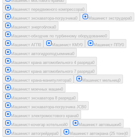
Машинист мостового крана
0
Машинист передвижного компрессора
0
Машинист экскаватора-погрузчика
0
Машинист экструдера
0
Машинист энергоблока
0
Машинист-обходчик по турбинному оборудованию
0
Машинист АГП
0
Машинист КМУ
0
Машинист ППУ
0
Машинист автогидроподъемника
0
Машинист крана автомобильного 4 разряда
0
Машинист крана автомобильного 7 разряда
0
Машинист крана-манипулятора
0
Машинист мельниц
0
Машинист моечных машин
0
Машинист экскаватора 8 разряда
0
Машинист экскаватора-погрузчика JCB
0
Машинист электромостового крана
0
Машинист-кочегар котельной
0
Машинист автовышки
0
Машинист автогрейдера
0
Машинист автокрана (25 тонн)
0