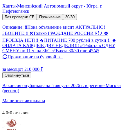
Ханты-Мансийский Автономный округ - Югра, г.
Нефтеюганск
Без проверки СБ
Проживание
30/30
Описание: ‼️Пока объявление висит АКТУАЛЬНО!
ЗВОНИТЕ!!! ❌Только ГРАЖДАНЕ РОССИИ🇷🇺 ⛔️
ПРОЕЗДА НЕТ!!! 🔥ПИТАНИЕ 700 рублей в сутки!!! 🔥
ОПЛАТА КАЖДЫЕ ДВЕ НЕДЕЛИ!!! ✅Работа в ОДНУ
СМЕНУ по 11 ч. на ЗБС ✅Вахта 30/30 или 45/45
⭕Проживание на буровой в...
за месяц
от 210 000 ₽
Откликнуться
Вакансия опубликована 5 августа 2026 г. в регионе Москва
(регион)
Машинист автокрана
4.0
•
0 отзывов