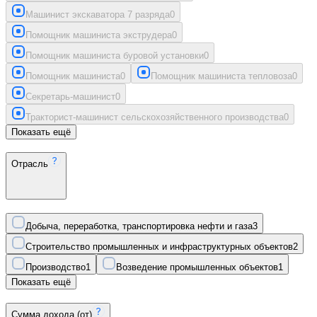
Машинист экскаватора 7 разряда
0
Помощник машиниста экструдера
0
Помощник машиниста буровой установки
0
Помощник машиниста
0
Помощник машиниста тепловоза
0
Секретарь-машинист
0
Тракторист-машинист сельскохозяйственного производства
0
Показать ещё
Отрасль
Добыча, переработка, транспортировка нефти и газа
3
Строительство промышленных и инфраструктурных объектов
2
Производство
1
Возведение промышленных объектов
1
Показать ещё
Сумма дохода (от)