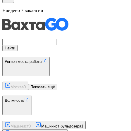
Найдено
7
вакансий
Найти
Регион места работы
Москва
0
Показать ещё
Должность
Машинист
0
Машинист бульдозера
1