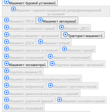
Машинист буровой установки
1
Машинист паровой передвижной депарафинизационной
установки
0
Машинист ПКС
0
Машинист автокрана
2
Машинист гусеничного крана
0
Машинист ДВС
0
Водитель-машинист автовышки
0
Тракторист-машинист
1
Машинист ДЭС
0
Машинист копра
0
Машинист насосных установок
0
Машинист крана
0
Машинист погрузчика
0
Машинист спецтехники
0
Машинист экскаватора
1
Водитель-машинист автокрана
0
Водитель-машинист
0
Машинист аммиачно-холодильных установок
0
Машинист виброкатка
0
Машинист грунтового катка
0
Машинист двигателей внутреннего сгорания
0
Машинист дорожной фрезы
0
Машинист козлового крана
0
Машинист конвейера
0