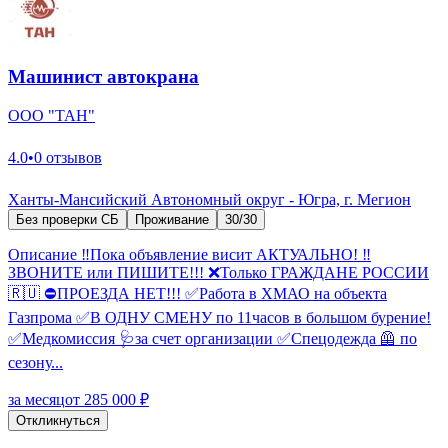
Машинист автокрана
ООО "ТАН"
4.0
•
0 отзывов
Ханты-Мансийский Автономный округ - Югра, г. Мегион
Без проверки СБ
Проживание
30/30
Описание ‼️Пока объявление висит АКТУАЛЬНО! ‼️
ЗВОНИТЕ или ПИШИТЕ!!! ❌Только ГРАЖДАНЕ РОССИИ
🇷🇺 ⛔️ПРОЕЗДА НЕТ!!! ✅Работа в ХМАО на объекта
Газпрома ✅В ОДНУ СМЕНУ по 11часов в большом бурение!
✅Медкомиссия 🩺за счет организации ✅Спецодежда 🦺 по
сезону...
за месяц
от 285 000 ₽
Откликнуться