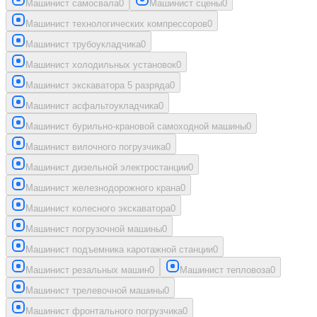
Машинист самосвала
0
Машинист сцены
0
Машинист технологических компрессоров
0
Машинист трубоукладчика
0
Машинист холодильных установок
0
Машинист экскаватора 5 разряда
0
Машинист асфальтоукладчика
0
Машинист бурильно-крановой самоходной машины
0
Машинист вилочного погрузчика
0
Машинист дизельной электростанции
0
Машинист железнодорожного крана
0
Машинист колесного экскаватора
0
Машинист погрузочной машины
0
Машинист подъемника каротажной станции
0
Машинист резальных машин
0
Машинист тепловоза
0
Машинист трелевочной машины
0
Машинист фронтального погрузчика
0