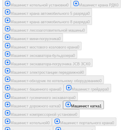
Машинист котельной установки
0
Машинист крана РДК
0
Машинист крана автомобильного 5 разряда
0
Машинист крана автомобильного 8 разряда
0
Машинист лесозаготовительной машины
0
Машинист мини-погрузчика
0
Машинист мостового козлового крана
0
Машинист экскаватора-бульдозера
0
Машинист экскаватора-погрузчика JCB 3CX
0
Машинист электростанции передвижной
0
Машинист-обходчик по котельному оборудованию
0
Машинист башенного крана
0
Машинист грейдера
0
Машинист гусеничного экскаватора
0
Машинист дорожного катка
0
Машинист катка
1
Машинист компрессорной установки
0
Машинист котельной
0
Машинист портального крана
0