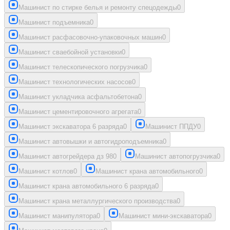
Машинист по стирке белья и ремонту спецодежды
0
Машинист подъемника
0
Машинист расфасовочно-упаковочных машин
0
Машинист сваебойной установки
0
Машинист телескопического погрузчика
0
Машинист технологических насосов
0
Машинист укладчика асфальтобетона
0
Машинист цементировочного агрегата
0
Машинист экскаватора 6 разряда
0
Машинист ППДУ
0
Машинист автовышки и автогидроподъемника
0
Машинист автогрейдера дз 98
0
Машинист автопогрузчика
0
Машинист котлов
0
Машинист крана автомобильного
0
Машинист крана автомобильного 6 разряда
0
Машинист крана металлургического производства
0
Машинист манипулятора
0
Машинист мини-экскаватора
0