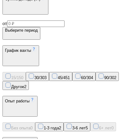
от
Выберите период
График вахты
15/15
0
30/30
3
45/45
1
60/30
4
90/30
2
Другое
2
Опыт работы
Без опыта
0
1-3 года
2
3-6 лет
5
6+ лет
0