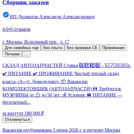
Сборщик заказов
ИП Долматов Александр Александрович
4.0
•
0 отзывов
г. Москва, Вспольный пер., д. 17
Для семейных пар
Без опыта
Без проверки СБ
Проживание
Питание
...
СКЛАД АВТОЗАПЧАСТЕЙ Ставка 4️⃣7️⃣0️⃣0️⃣ - 5⃣7⃣0⃣0⃣р.
✔️ ПИТАНИЕ ✔️ ПРОЖИВАНИЕ Чистый теплый склад
класса «А» (г. Домодедово). 📦 Вакансия:
КОМПЛЕКТОВЩИК (АВТОЗАПЧАСТИ) 👫 Требуются:
МУЖЧИНЫ от 25 до 50 лет. 💰 Условия: 🍔 ПИТАНИЕ —
бесплатный...
за вахту
от 180 000 ₽
Откликнуться
Вакансия опубликована 5 июня 2026 г. в регионе Москва