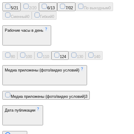
5/2
1
2/2
0
6/1
3
7/0
2
По выходным
0
Сменный
0
Гибкий
0
Рабочие часы в день
8
0
10
0
11
0
12
4
13
0
14
0
Медиа приложены (фото/видео условий)
Медиа приложены (фото/видео условий)
3
Дата публикации