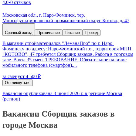
4.0
•
0 отзывов
Московская обл., г. Наро-Фоминск, тер.
Многофункциональный промышленный округ Котово, д. 47
Срочный заезд
Проживание
Питание
Проезд
В магазин стройматериалов "ЛеманаПро" по г. Наро-
Фоминску по адресу: Наро-Фоминский г.о., территория МПП
"КОТОВО", 47 требуется Сборщик заказов. Работа в торговом
зале. Вахта 35 смен. ТРЕБОВАНИЕ: Обязательное наличие
мобильного телефона (смартфон)....
за смену
от 4 500 ₽
Откликнуться
Вакансия опубликована 3 июня 2026 г. в регионе Москва
(регион)
Вакансии Сборщик заказов в
городе Москва