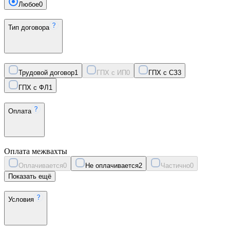
Любое
0
Тип договора
Трудовой договор
1
ГПХ с ИП
0
ГПХ с СЗ
3
ГПХ с ФЛ
1
Оплата
Оплата межвахты
Оплачивается
0
Не оплачивается
2
Частично
0
Показать ещё
Условия