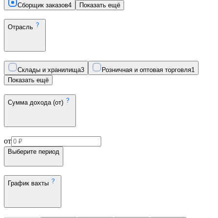
Сборщик заказов
4
Показать ещё
Отрасль
Склады и хранилища
3
Розничная и оптовая торговля
1
Показать ещё
Сумма дохода (от)
от
Выберите период
График вахты