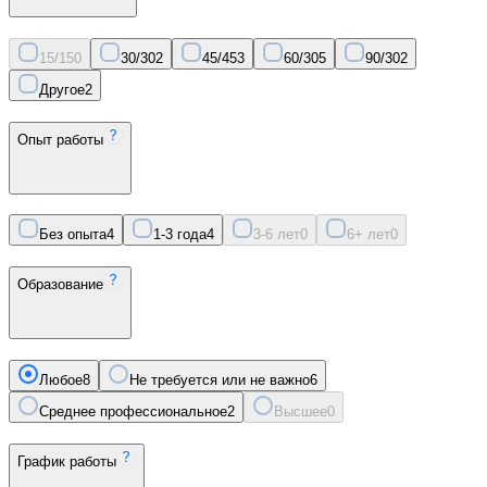
15/15
0
30/30
2
45/45
3
60/30
5
90/30
2
Другое
2
Опыт работы
Без опыта
4
1-3 года
4
3-6 лет
0
6+ лет
0
Образование
Любое
8
Не требуется или не важно
6
Среднее профессиональное
2
Высшее
0
График работы