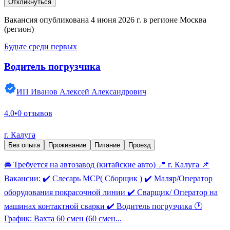
Откликнуться
Вакансия опубликована 4 июня 2026 г. в регионе Москва
(регион)
Будьте среди первых
Водитель погрузчика
ИП Иванов Алексей Александрович
4.0
•
0 отзывов
г. Калуга
Без опыта
Проживание
Питание
Проезд
🚘 Требуется на автозавод (китайские авто) 📍 г. Калуга 📌
Вакансии: ✔️ Слесарь МСР( Сборщик ) ✔️ Маляр/Оператор
оборудования покрасочной линии ✔️ Сварщик/ Оператор на
машинах контактной сварки ✔️ Водитель погрузчика 🕑
График: Вахта 60 смен (60 смен...