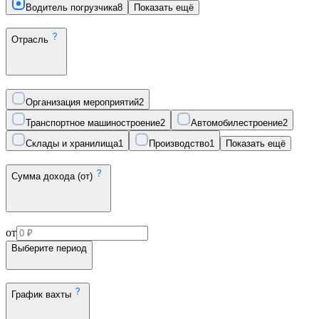
Водитель погрузчика
8
Показать ещё
Отрасль
Организация мероприятий
2
Транспортное машиностроение
2
Автомобилестроение
2
Склады и хранилища
1
Производство
1
Показать ещё
Сумма дохода (от)
от
Выберите период
График вахты