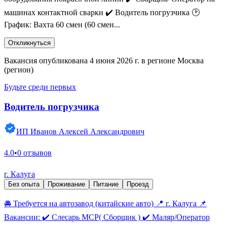
машинах контактной сварки ✔️ Водитель погрузчика 🕑
График: Вахта 60 смен (60 смен...
Откликнуться
Вакансия опубликована 4 июня 2026 г. в регионе Москва
(регион)
Будьте среди первых
Водитель погрузчика
ИП Иванов Алексей Александрович
4.0
•
0 отзывов
г. Калуга
Без опыта
Проживание
Питание
Проезд
🚘 Требуется на автозавод (китайские авто) 📍 г. Калуга 📌
Вакансии: ✔️ Слесарь МСР( Сборщик ) ✔️ Маляр/Оператор