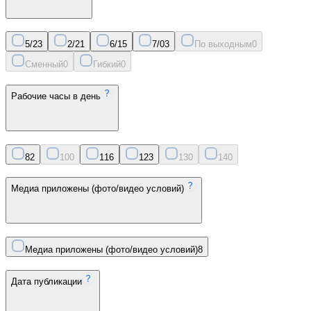
5/2
3
2/2
1
6/1
5
7/0
3
По выходным
0
Сменный
0
Гибкий
0
Рабочие часы в день
8
2
10
0
11
6
12
3
13
0
14
0
Медиа приложены (фото/видео условий)
Медиа приложены (фото/видео условий)
8
Дата публикации