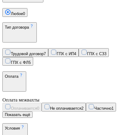
Любое
0
Тип договора
Трудовой договор
7
ГПХ с ИП
4
ГПХ с СЗ
3
ГПХ с ФЛ
5
Оплата
Оплата межвахты
Оплачивается
0
Не оплачивается
2
Частично
1
Показать ещё
Условия